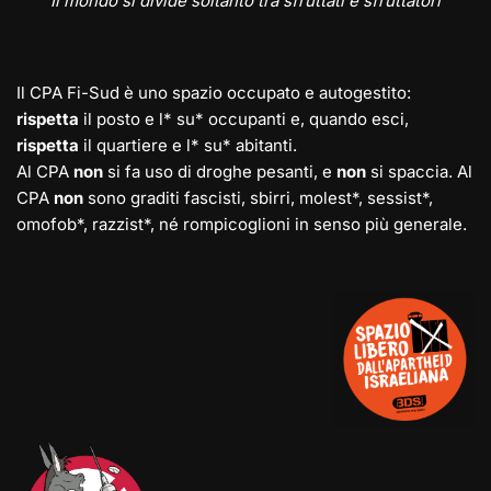
Il mondo si divide soltanto tra sfruttati e sfruttatori
Il CPA Fi-Sud è uno spazio occupato e autogestito:
rispetta
il posto e l* su* occupanti e, quando esci,
rispetta
il quartiere e l* su* abitanti.
Al CPA
non
si fa uso di droghe pesanti, e
non
si spaccia. Al
CPA
non
sono graditi fascisti, sbirri, molest*, sessist*,
omofob*, razzist*, né rompicoglioni in senso più generale.