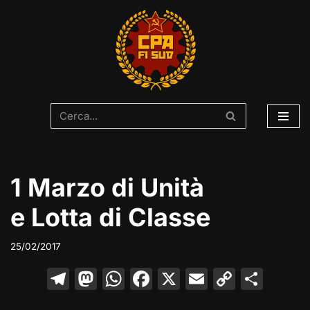
Vai
al
contenuto
1 Marzo di Unità
e Lotta di Classe
25/02/2017
T
M
W
F
X
E
C
C
el
a
h
a
m
o
o