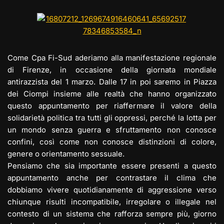
e
st
at
c
ai
p
n
gr
o
s
e
l
y
di
a
d
A
b
Li
vi
m
o
p
o
n
di
Come Cpa Fi-Sud aderiamo alla manifestazione regionale
n
p
o
k
di Firenze, in occasione della giornata mondiale
antirazzista del 1 marzo. Dalle 17 in poi saremo in Piazza
k
dei Ciompi insieme alle realtà che hanno organizzato
questo appuntamento per riaffermare il valore della
solidarietà politica tra tutti gli oppressi, perché la lotta per
un mondo senza guerra e sfruttamento non conosce
confini, così come non conosce distinzioni di colore,
genere o orientamento sessuale.
Pensiamo che sia importante essere presenti a questo
appuntamento anche per contrastare il clima che
dobbiamo vivere quotidianamente di aggressione verso
chiunque risulti incompatibile, irregolare o illegale nel
contesto di un sistema che rafforza sempre più, giorno