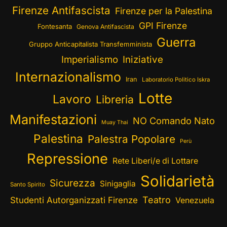
Firenze Antifascista
Firenze per la Palestina
GPI Firenze
Fontesanta
Genova Antifascista
Guerra
Gruppo Anticapitalista Transfemminista
Imperialismo
Iniziative
Internazionalismo
Iran
Laboratorio Politico Iskra
Lotte
Lavoro
Libreria
Manifestazioni
NO Comando Nato
Muay Thai
Palestina
Palestra Popolare
Perù
Repressione
Rete Liberi/e di Lottare
Solidarietà
Sicurezza
Sinigaglia
Santo Spirito
Teatro
Studenti Autorganizzati Firenze
Venezuela