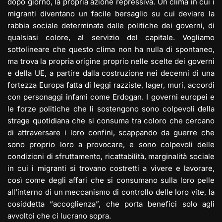
dopo giorno, la propria azione repressiva. Un clima in cui i
migranti diventano un facile bersaglio su cui deviare la
rabbia sociale determinata dalle politiche dei governi, di
qualsiasi colore, al servizio del capitale. Vogliamo
sottolineare che questo clima non ha nulla di spontaneo,
ma trova la propria origine proprio nelle scelte dei governi
e della UE, a partire dalla costruzione nei decenni di una
fortezza Europa fatta di leggi razziste, lager, muri, accordi
con personaggi infami come Erdogan. I governi europei e
le forze politiche che li sostengono sono colpevoli della
strage quotidiana che si consuma tra coloro che cercano
di attraversare i loro confini, scappando da guerre che
sono proprio loro a provocare, e sono colpevoli delle
condizioni di sfruttamento, ricattabilità, marginalità sociale
in cui i migranti si trovano costretti a vivere e lavorare,
così come degli affari che si consumano sulla loro pelle
all’interno di un meccanismo di controllo delle loro vite, la
cosiddetta “accoglienza”, che porta benefici solo agli
avvoltoi che ci lucrano sopra.