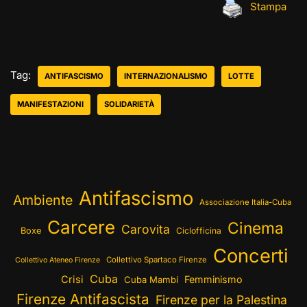
Stampa
Tag:
ANTIFASCISMO
INTERNAZIONALISMO
LOTTE
MANIFESTAZIONI
SOLIDARIETÀ
Antifascismo
Ambiente
Associazione Italia-Cuba
Carcere
Cinema
Carovita
Boxe
Ciclofficina
Concerti
Collettivo Spartaco Firenze
Collettivo Ateneo Firenze
Cuba
Crisi
Femminismo
Cuba Mambí
Firenze Antifascista
Firenze per la Palestina