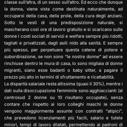
classe sull’altra, di un sesso sull’altro. Ed ecco che dunque
la donna, viene vista come destinata naturalmente, ad
occuparsi della casa, della prole, della cura degli anziani.
Sotto le vesti di una predisposizione naturale, si
mascherano così ore di lavoro gratuito e si scaricano sulle
donne i costi sociali di servizi e welfare sempre più ridotti,
tagliati e privatizzati, dagli asili nido alla sanità. E sempre
più spesso, per perpetuare questa catene di potere e
subordinazione, se non sono “le nostre donne” ad essere
rinchiuse dentro le mura di casa, lo sono migliaia di donne
migranti, siano esse badanti o baby sitter, a pagare il
prezzo più alto in termini di sfruttamento e ricattabilità.
La disparità salariale resta altissima (quasi il 30%), mentre i
dati sulla disoccupazione femminile sono agghiaccianti (al
centrosud 2 donne su 10 risultano occupate), senza
contare che rispetto ai loro colleghi maschi le donne
vengono maggiormente assunte con contratti “atipici”,
che prevedono licenziamenti più facili, salario e tutele
minori, tempi di lavoro dilatati, permettendo ai padroni di