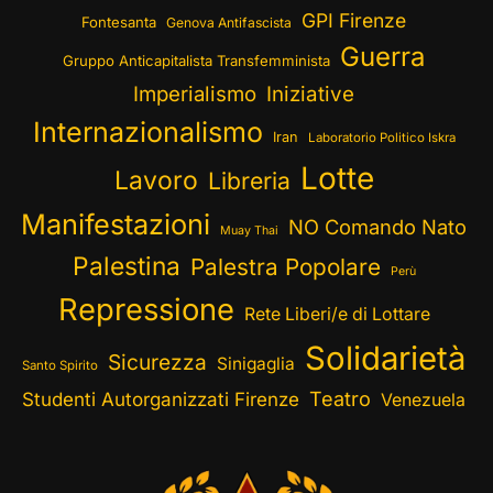
GPI Firenze
Fontesanta
Genova Antifascista
Guerra
Gruppo Anticapitalista Transfemminista
Imperialismo
Iniziative
Internazionalismo
Iran
Laboratorio Politico Iskra
Lotte
Lavoro
Libreria
Manifestazioni
NO Comando Nato
Muay Thai
Palestina
Palestra Popolare
Perù
Repressione
Rete Liberi/e di Lottare
Solidarietà
Sicurezza
Sinigaglia
Santo Spirito
Teatro
Studenti Autorganizzati Firenze
Venezuela