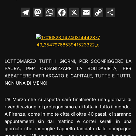
T
M
W
F
X
E
C
C
el
a
h
a
m
o
o
e
st
at
c
ai
p
n
gr
o
s
e
l
y
di
a
d
A
b
Li
vi
m
o
p
o
n
di
LOTTOMARZO TUTTI I GIORNI, PER SCONFIGGERE LA
n
p
o
k
PAURA, PER ORGANIZZARE LA SOLIDARIETÀ, PER
ABBATTERE PATRIARCATO E CAPITALE, TUTTE E TUTTI,
k
NON UNA DI MENO!
L’8 Marzo che ci aspetta sarà finalmente una giornata di
rivendicazione, di protagonismo e di lotta in tutto il mondo.
A Firenze, come in molte città di oltre 40 paesi, ci saranno
appuntamenti sin dal mattino e cortei serali, in una
giornata che raccoglie l’appello lanciato dalle compagne
argentine: “Ni una menos, nos organizamos, hacemos