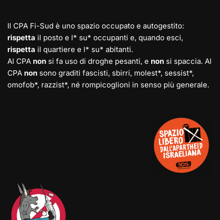
Il CPA Fi-Sud è uno spazio occupato e autogestito:
rispetta
il posto e l* su* occupanti e, quando esci,
rispetta
il quartiere e l* su* abitanti.
Al CPA
non
si fa uso di droghe pesanti, e
non
si spaccia. Al
CPA
non
sono graditi fascisti, sbirri, molest*, sessist*,
omofob*, razzist*, né rompicoglioni in senso più generale.