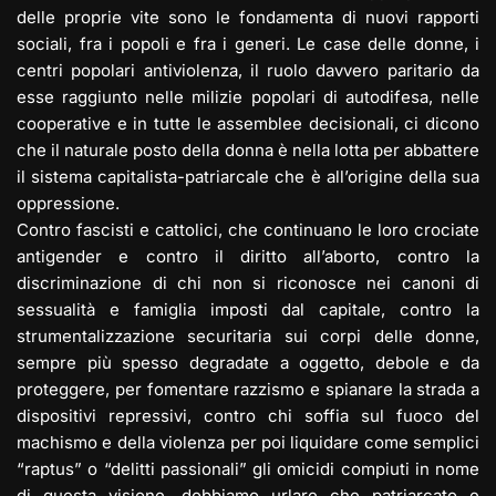
delle proprie vite sono le fondamenta di nuovi rapporti
sociali, fra i popoli e fra i generi. Le case delle donne, i
centri popolari antiviolenza, il ruolo davvero paritario da
esse raggiunto nelle milizie popolari di autodifesa, nelle
cooperative e in tutte le assemblee decisionali, ci dicono
che il naturale posto della donna è nella lotta per abbattere
il sistema capitalista-patriarcale che è all’origine della sua
oppressione.
Contro fascisti e cattolici, che continuano le loro crociate
antigender e contro il diritto all’aborto, contro la
discriminazione di chi non si riconosce nei canoni di
sessualità e famiglia imposti dal capitale, contro la
strumentalizzazione securitaria sui corpi delle donne,
sempre più spesso degradate a oggetto, debole e da
proteggere, per fomentare razzismo e spianare la strada a
dispositivi repressivi, contro chi soffia sul fuoco del
machismo e della violenza per poi liquidare come semplici
“raptus” o “delitti passionali” gli omicidi compiuti in nome
di questa visione, dobbiamo urlare che patriarcato e