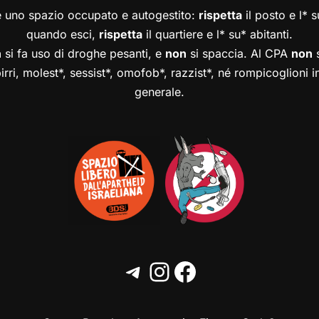
è uno spazio occupato e autogestito:
rispetta
il posto e l* 
quando esci,
rispetta
il quartiere e l* su* abitanti.
n
si fa uso di droghe pesanti, e
non
si spaccia. Al CPA
non
s
birri, molest*, sessist*, omofob*, razzist*, né rompicoglioni 
generale.