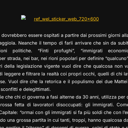
el
a
h
a
m
o
o
e
st
at
c
ai
p
n
gr
o
s
e
l
y
di
a
d
A
b
Li
vi
i dovrebbero essere ospitati a partire dai prossimi giorni a
m
o
p
o
n
di
ggiola. Neanche il tempo di farli arrivare che sin da subi
n
p
o
k
ioni politiche. “Finti profughi”, “immigrati economici
k
er strada, nei bar, nei rioni popolari per definire “qualcun
pri della legislazione vigente vuol dire che qualcosa non v
 leggere e filtrare la realtà coi propri occhi, quelli di chi l
se. Vuol dire che la retorica e il populismo dei due Mattei
sconfitti e delegittimati.
e che chi ci governa a fasi alterne da 30 anni, utilizza per d
ossa fetta di lavoratori disoccupati: gli immigrati. Co
apitale: “ormai con gli immigrati si fa più soldi che con l’er
ndo una grossa partita in cui tanti, troppi, hanno qualcosa 
 gestire il “ritorno” di decenni di guerre, colpi di stato e 