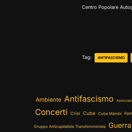
Centro Popolare Autog
Tag:
ANTIFASCISMO
Antifascismo
Ambiente
Associazi
Concerti
Cuba
Crisi
Fem
Cuba Mambí
Guerra
Gruppo Anticapitalista Transfemminista