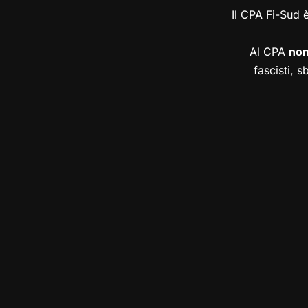
Il CPA Fi-Sud 
Al CPA
no
fascisti, s