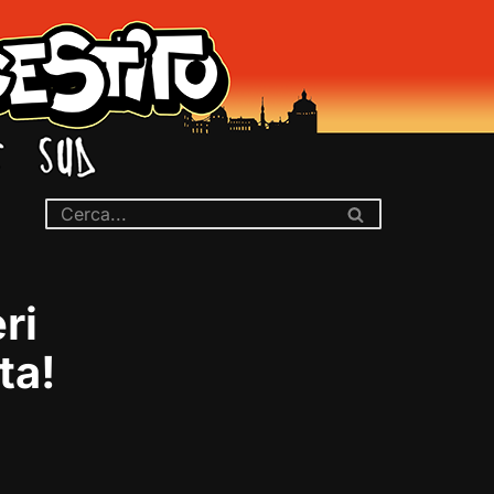
ri
ta!