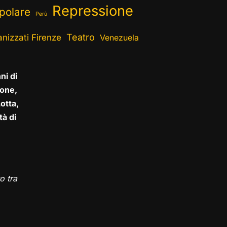
Repressione
polare
Perù
Teatro
nizzati Firenze
Venezuela
ni di
one,
otta,
tà di
o tra