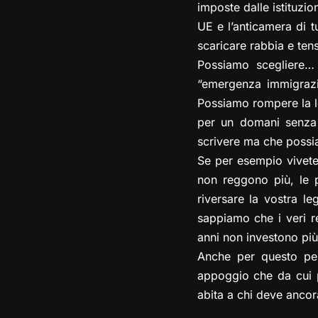
imposte dalle istituzio
UE e l’anticamera di t
scaricare rabbia e tens
Possiamo scegliere… 
“emergenza immigrazi
Possiamo rompere la log
per un domani senza 
scrivere ma che possi
Se per esempio vivete 
non reggono più, le p
riversare la vostra le
sappiamo che i veri re
anni non investono più 
Anche per questo pen
appoggio che da cui po
abita a chi deve ancor