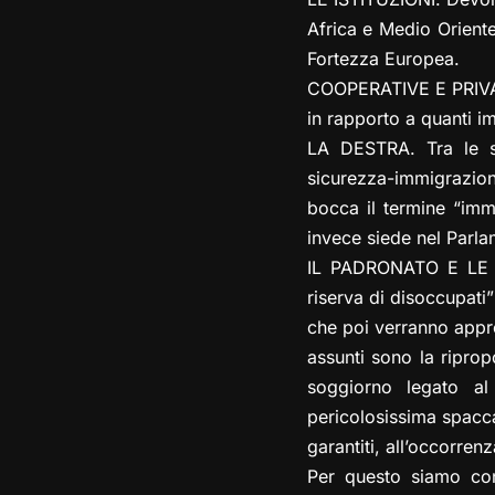
Africa e Medio Oriente
Fortezza Europea.
COOPERATIVE E PRIVATI. 
in rapporto a quanti im
LA DESTRA. Tra le su
sicurezza-immigrazione
bocca il termine “imm
invece siede nel Parl
IL PADRONATO E LE SU
riserva di disoccupati
che poi verranno appro
assunti sono la riprop
soggiorno legato a
pericolosissima spaccat
garantiti, all’occorrenz
Per questo siamo co