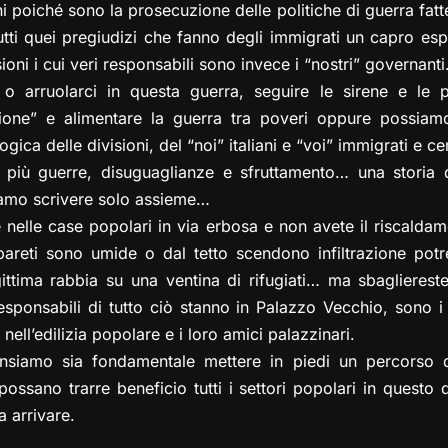
ni poiché sono la prosecuzione delle politiche di guerra fatte
utti quei pregiudizi che fanno degli immigrati un capro espi
ioni i cui veri responsabili sono invece i “nostri” governanti
o arruolarci in questa guerra, seguire le sirene e le p
one” e alimentare la guerra tra poveri oppure possiamo 
ica delle divisioni, del “noi” italiani e “voi” immigrati e ce
più guerre, disuguaglianze e sfruttamento… una storia di
amo scrivere solo assieme…
nelle case popolari in via erbosa e non avete il riscaldamen
areti sono umide o dal tetto scendono infiltrazione pot
gittima rabbia su una ventina di rifugiati… ma sbagliereste
sponsabili di tutto ciò stanno in Palazzo Vecchio, sono i
nell’edilizia popolare e i loro amici palazzinari.
siamo sia fondamentale mettere in piedi un percorso d
ssano trarre beneficio tutti i settori popolari in questo q
a arrivare.