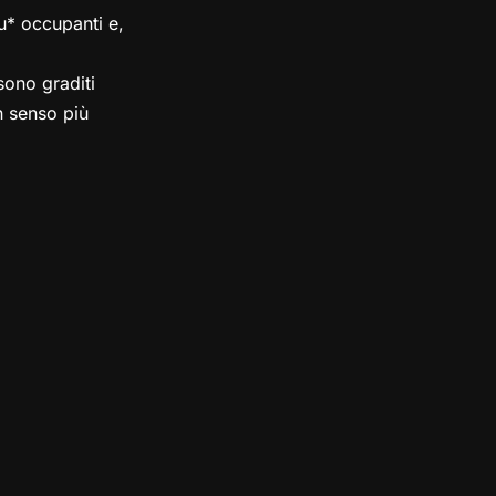
su* occupanti e,
ono graditi
in senso più