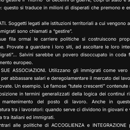
: questo si traduce in milioni di disperati che premono e en
Soggetti legati alle istituzioni territoriali a cui vengono 
migrati sono chiamati a “gestire”.
e fila ormai le carriere politiche si costruiscono propr
. Provate a guardare i loro siti, ad ascoltare le loro interv
igrati”… Salvini sarebbe un povero disoccupato in coda f
amento europeo.
E ASSOCIAZIONI. Utilizzano gli immigrati come vero e
” per abbassare salari e deregolamentare il mercato del lavo
vate. Un esempio. Le famose “tutele crescenti” contenute n
osizione in termini generalizzati della logica dei continui 
l mantenimento del posto di lavoro. Anche in que
ura tra i lavoratori: quando serve ci dividono in giovani e 
a tra italiani ed immigrati.
ntrari alle politiche di ACCOGLIENZA e INTEGRAZIONE