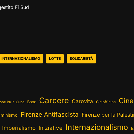
estito Fi Sud
INTERNAZIONALISMO
LOTTE
SOLIDARIETÀ
Carcere
Cin
Carovita
Boxe
Ciclofficina
one Italia-Cuba
Firenze Antifascista
Firenze per la Palest
minismo
Internazionalismo
Imperialismo
Iniziative
I