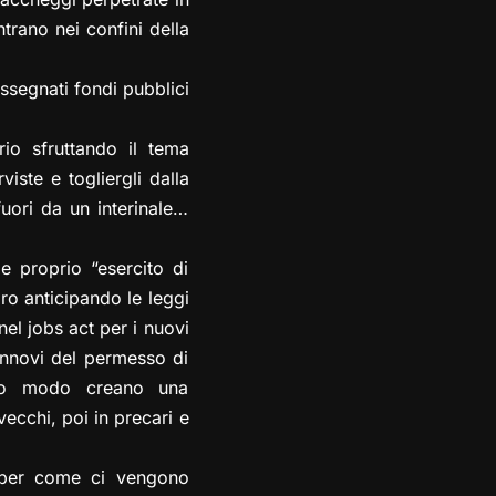
trano nei confini della
assegnati fondi pubblici
io sfruttando il tema
iste e togliergli dalla
uori da un interinale…
 proprio “esercito di
ro anticipando le leggi
el jobs act per i nuovi
rinnovi del permesso di
sto modo creano una
vecchi, poi in precari e
 per come ci vengono