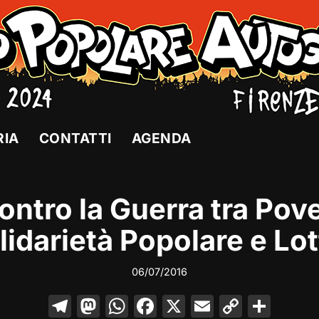
RIA
CONTATTI
AGENDA
ontro la Guerra tra Pove
lidarietà Popolare e Lot
06/07/2016
T
M
W
F
X
E
C
C