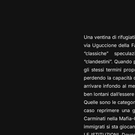
Una ventina di rifugiat
via Uguccione della Fa
“classiche” speculaz
“clandestini”. Quando p
gli stessi termini pro
perdendo la capacità di
arrivare infondo al me
ben lontani dall’essere 
Quelle sono le categori
caso reprimere una gr
Carminati nella Mafia-C
immigrati si sta gioca
LE ISTITUZIONI. Devono