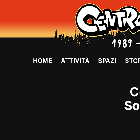
Vai
al
contenuto
HOME
ATTIVITÀ
SPAZI
STO
C
So