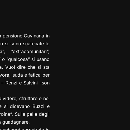
lla pensione Gavinana in
to si sono scatenate le
”, “extracomunitari”,
o” o “qualcosa” si usano
a. Vuol dire che si sta
avora, suda e fatica per
 – Renzi e Salvini -son
ividere, sfruttare e nel
me si dicevano Buzzi e
oina”. Sulla pelle degli
da guadagnare.
saccheggi perpetrate in