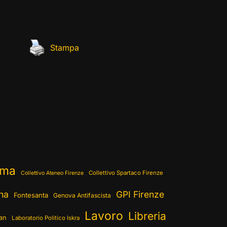
Stampa
ema
Collettivo Spartaco Firenze
Collettivo Ateneo Firenze
ina
GPI Firenze
Fontesanta
Genova Antifascista
Lavoro
Libreria
ran
Laboratorio Politico Iskra