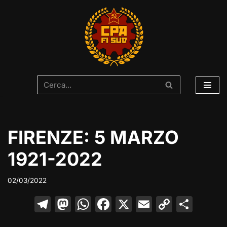
Vai
al
contenuto
FIRENZE: 5 MARZO
1921-2022
02/03/2022
T
M
W
F
X
E
C
C
el
a
h
a
m
o
o