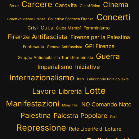
Carcere
Cinema
Carovita
Boxe
Ciclofficina
Concerti
Collettivo Spartaco Firenze
Collettivo Ateneo Firenze
Cuba
Crisi
Femminismo
Cuba Mambí
Firenze Antifascista
Firenze per la Palestina
GPI Firenze
Fontesanta
Genova Antifascista
Guerra
Gruppo Anticapitalista Transfemminista
Imperialismo
Iniziative
Internazionalismo
Iran
Laboratorio Politico Iskra
Lotte
Lavoro
Libreria
Manifestazioni
NO Comando Nato
Muay Thai
Palestina
Palestra Popolare
Perù
Repressione
Rete Liberi/e di Lottare