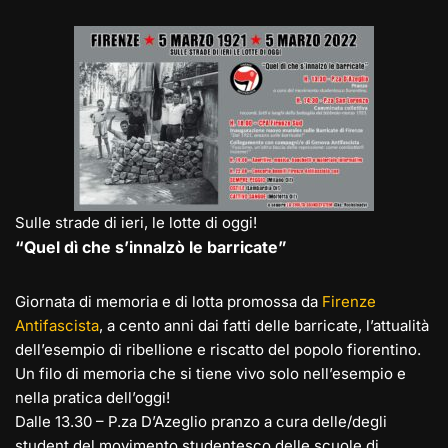
e
st
at
c
ai
p
n
gr
o
s
e
l
y
di
a
d
A
b
Li
vi
m
o
p
o
n
di
n
p
o
k
k
Sulle strade di ieri, le lotte di oggi!
“Quel dì che s’innalzò le barricate”
Giornata di memoria e di lotta promossa da
Firenze
Antifascista
, a cento anni dai fatti delle barricate, l’attualità
dell’esempio di ribellione e riscatto del popolo fiorentino.
Un filo di memoria che si tiene vivo solo nell’esempio e
nella pratica dell’oggi!
Dalle 13.30 – P.za D’Azeglio pranzo a cura delle/degli
student del movimento studentesco delle scuole di