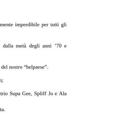
nte imperdibile per tutti gli
dalla metà degli anni ’70 e
i del nostro “belpaese”.
n;
 trio Supa Gee
, Spliff Jo e Ala
ta.