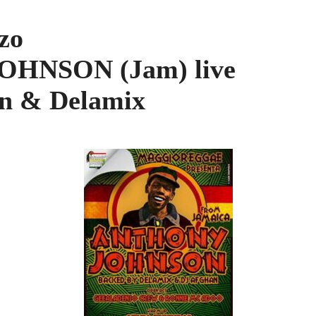
zo
HNSON (Jam) live
an & Delamix