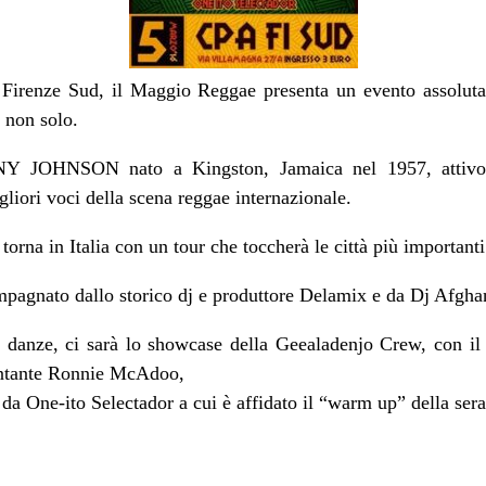
irenze Sud, il Maggio Reggae presenta un evento assolutame
 non solo.
NY JOHNSON nato a Kingston, Jamaica nel 1957, attivo 
liori voci della scena reggae internazionale.
torna in Italia con un tour che toccherà le città più important
mpagnato dallo storico dj e produttore Delamix e da Dj Afgha
e danze, ci sarà lo showcase della Geealadenjo Crew, con il
cantante Ronnie McAdoo,
 da One-ito Selectador a cui è affidato il “warm up” della sera