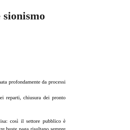
e sionismo
egnata profondamente da processi
ei reparti, chiusura dei pronto
sa: così il settore pubblico è
tre buste paga risultano sempre