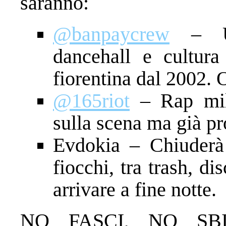
saranno:
@banpaycrew
– Un
dancehall e cultura
fiorentina dal 2002. 
@165riot
– Rap mili
sulla scena ma già pro
Evdokia – Chiuderà
fiocchi, tra trash, di
arrivare a fine notte.
NO FASCI, NO SB