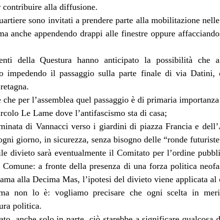
 contribuire alla diffusione.
 quartiere sono invitati a prendere parte alla mobilitazione nel
ma anche appendendo drappi alle finestre oppure affacciandos
nti della Questura hanno anticipato la possibilità che 
to impedendo il passaggio sulla parte finale di via Datini,
retagna.
 che per l’assemblea quel passaggio è di primaria importanza 
ircolo Le Lame dove l’antifascismo sta di casa;
inata di Vannacci verso i giardini di piazza Francia e dell
ogni giorno, in sicurezza, senza bisogno delle “ronde futuriste”
ile divieto sarà eventualmente il Comitato per l’ordine pubbl
e Comune: a fronte della presenza di una forza politica neofa
iama alla Decima Mas, l’ipotesi del divieto viene applicata al c
a non lo è: vogliamo precisare che ogni scelta in merit
ura politica.
tato, anche solo in parte, ciò starebbe a significare qualcosa