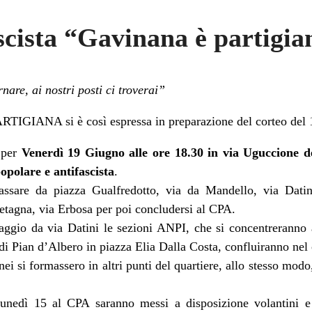
scista “Gavinana è partigia
nare, ai nostri posti ci troverai”
GIANA si è così espressa in preparazione del corteo del 
 per
Venerdì 19 Giugno alle ore 18.30 in via Uguccione d
opolare e antifascista
.
assare da piazza Gualfredotto, via da Mandello, via Datin
tagna, via Erbosa per poi concludersi al CPA.
ggio da via Datini le sezioni ANPI, che si concentreranno 
 di Pian d’Albero in piazza Elia Dalla Costa, confluiranno nel 
anei si formassero in altri punti del quartiere, allo stesso mod
unedì 15 al CPA saranno messi a disposizione volantini e