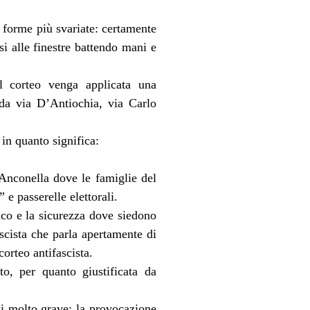
le forme più svariate: certamente
i alle finestre battendo mani e
al corteo venga applicata una
 da via D’Antiochia, via Carlo
in quanto significa:
’Anconella dove le famiglie del
 e passerelle elettorali.
ico e la sicurezza dove siedono
scista che parla apertamente di
orteo antifascista.
o, per quanto giustificata da
 di molto grave: la provocazione