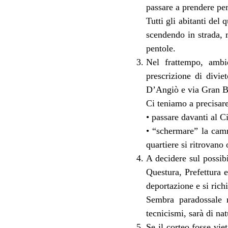
passare a prendere per
Tutti gli abitanti del
scendendo in strada, 
pentole.
Nel frattempo, ambie
prescrizione di divie
D’Angiò e via Gran B
Ci teniamo a precisare
• passare davanti al C
• “schermare” la camm
quartiere si ritrovano 
A decidere sul possib
Questura, Prefettura 
deportazione e si rich
Sembra paradossale m
tecnicismi, sarà di nat
Se il corteo fosse vie